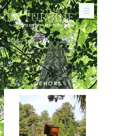
LA TURBINE
arts sonores et arts du cirque
Projets interactifs,
nos installations explorent les
relations entre art sonore et
paysage, imaginaire ou réel.
DEHORS