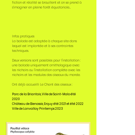
fiction et réalité se brouillent et on se prend à
s’imaginer en pleine forêt équatoriale…
Infos pratiques
La balade est adaptée à chaque site dans
lequel est implantée et à ses contraintes
techniques.
Deux versions sont possibles pour l'installation :
une balade uniquement ornithologique avec
les nichoirs ou l'installation complète avec les
nichoirs et les modules des oiseaux du monde.
Ont déjà accueilli Le Chant des oiseaux :
Parc de la Briantais, Ville de Saint-Malo été
2020
Château de Bienassis, Erquy été 2021 et été 2022
Ville de Lanvallay Printemps 2023