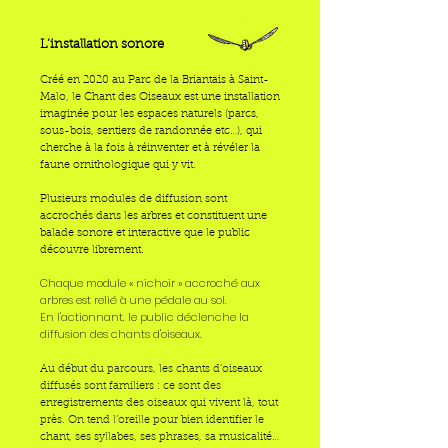
L’installation sonore
Créé en 2020 au Parc de la Briantais à Saint-
Malo, le Chant des Oiseaux est une installation
imaginée pour les espaces naturels (parcs,
sous-bois, sentiers de randonnée etc…), qui
cherche à la fois à réinventer et à révéler la
faune ornithologique qui y vit.
Plusieurs modules de diffusion sont
accrochés dans les arbres et constituent une
balade sonore et interactive que le public
découvre librement.
Chaque module « nichoir » accroché aux
arbres est relié à une pédale au sol.
En l'actionnant, le public déclenche la
diffusion des chants d'oiseaux.
Au début du parcours, les chants d’oiseaux
diffusés sont familiers : ce sont des
enregistrements des oiseaux qui vivent là, tout
près. On tend l’oreille pour bien identifier le
chant, ses syllabes, ses phrases, sa musicalité…