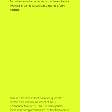
Le but est ensuite de les reconnaître en étant à
l’écoute et de les distinguer dans les arbres
voisins.
​Plus loin, les sons se font plus exotiques, des
ambiances sonores jaillissent et nous
emmènent très loin, sur l’autre hémisphère.
Vrais sons, enregistrements ? Les frontières entre