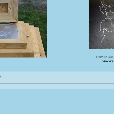
Gravure sur 
crayonn
e