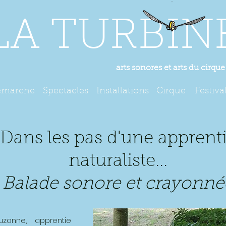
LA TURBIN
arts sonores et arts du cirque
émarche
Spectacles
Installations
Cirque
Festiva
Dans les pas d'une apprent
naturaliste...
Balade sonore et crayonné
anne, apprentie