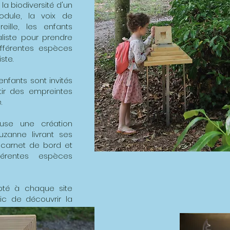
 la biodiversité d'un
module, la voix de
ille, les enfants
liste pour prendre
ifférentes espèces
ste.
enfants sont invités
tir des empreintes
.
use une création
zanne livrant ses
 carnet de bord et
férentes espèces
pté à chaque site
ic de découvrir la