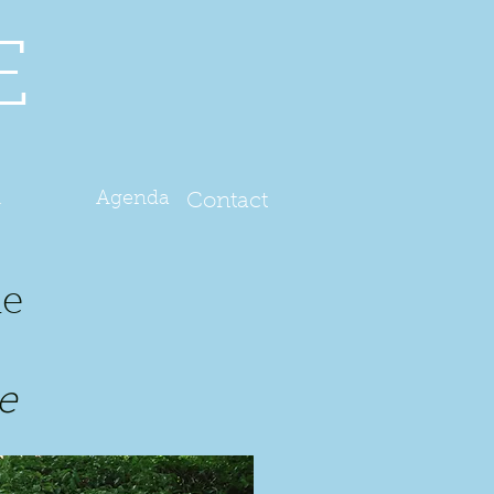
E
l
Agenda
Contact
ie
e